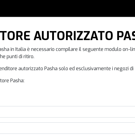
0
i
Accessori
Usato
Artisti
Blog
Forum
ITORE AUTORIZZATO PA
ha in Italia è necessario compilare il seguente modulo on-line. S
 punti di ritiro.
venditore autorizzato Pasha solo ed esclusivamente i negozi di 
itore Pasha: