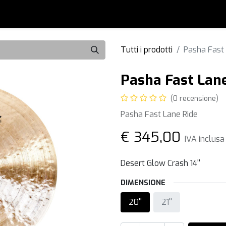
0
i
Accessori
Usato
Artisti
Blog
Forum
Tutti i prodotti
Pasha Fast
Pasha Fast Lan
(0 recensione)
Pasha Fast Lane Ride
€
345,00
IVA inclusa
Desert Glow Crash 14''
DIMENSIONE
20''
21''