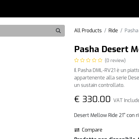
0
i
Accessori
Usato
Artisti
Blog
Forum
All Products
Ride
Pasha 
Pasha Desert Mel
(0 review)
Il Pasha DML-RV21 è un piatto 
appartenente alla serie Des
un sustain controllato.
€
330.00
VAT Includ
Desert Mellow Ride 21'' con ri
Compare