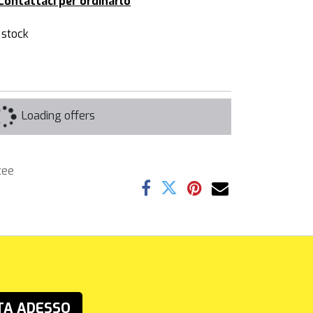
Contattaci per ordinarlo
 stock
Loading offers
tee
TA ADESSO