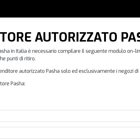
0
i
Accessori
Usato
Artisti
Blog
Forum
ITORE AUTORIZZATO PA
ha in Italia è necessario compilare il seguente modulo on-line. S
 punti di ritiro.
venditore autorizzato Pasha solo ed esclusivamente i negozi di 
itore Pasha: