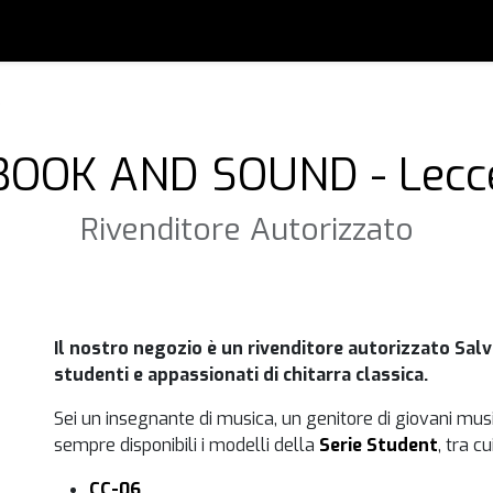
0
i
Accessori
Usato
Artisti
Blog
Forum
e
BOOK AND SOUND - Lecc
Rivenditore Autorizzato
Il nostro negozio è un rivenditore autorizzato Salv
studenti e appassionati di chitarra classica.
Sei un insegnante di musica, un genitore di giovani musici
sempre disponibili i modelli della
Serie Student
, tra cui
CC-06