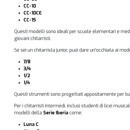
CC-10
CC-10CE
CC-15
Questi modelli sono ideali per scuole elementari e medie
giovani chitarristi.
Se sei un chitarrista junior, puoi dare un’occhiata ai mode
7/8
3/4
1/2
1/4
Questi strumenti sono progettati appositamente per ba
Per i chitarristi intermedi, inclusi studenti di licei music
modelli della
Serie Iberia
come:
Luna C