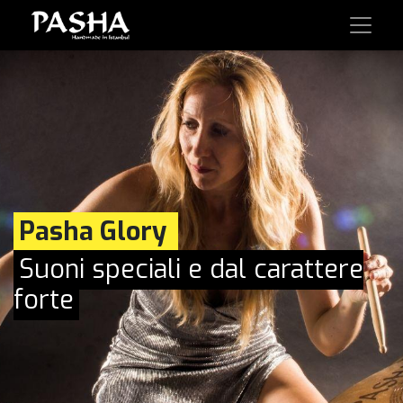
Pasha Glory
Suoni speciali e dal carattere
forte​