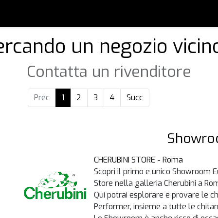
0
i
Accessori
Usato
Artisti
Blog
Forum
ercando un negozio vicin
Contatta un rivenditore
Prec
1
2
3
4
Succ
Showr
CHERUBINI STORE - Roma
Scopri il primo e unico Showroom E
Store nella galleria Cherubini a Rom
Qui potrai esplorare e provare le c
Performer, insieme a tutte le chita