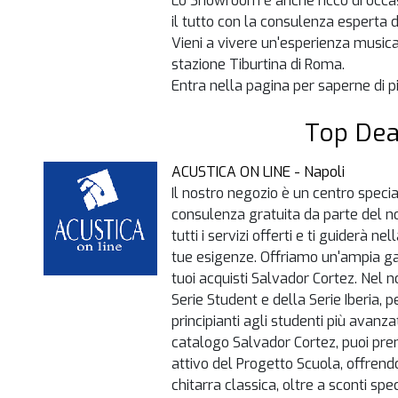
Lo Showroom è anche ricco di occasi
il tutto con la consulenza esperta 
Vieni a vivere un'esperienza musical
stazione Tiburtina di Roma.
Entra nella pagina per saperne di pi
Top Dea
ACUSTICA ON LINE - Napoli
Il nostro negozio è un centro speci
consulenza gratuita da parte del no
tutti i servizi offerti e ti guiderà n
tue esigenze. Offriamo un'ampia ga
tuoi acquisti Salvador Cortez. Nel n
Serie Student e della Serie Iberia, p
principianti agli studenti più avanza
catalogo Salvador Cortez, puoi pre
attivo del Progetto Scuola, offrend
chitarra classica, oltre a sconti speci