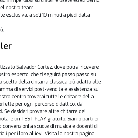
oni imperdibili su chitarre usate ed ex demo,
del nostro team.
e esclusiva, a soli 10 minuti a piedi dalla
ù.
ler
alizzato Salvador Cortez, dove potrai ricevere
stro esperto, che ti seguirà passo passo su
ella scelta della chitarra classica più adatta alle
mma di servizi post-vendita e assistenza sui
ostro centro troverai tutte le chitarre della
erfette per ogni percorso didattico, dai
ti. Se desideri provare altre chitarre del
notare un TEST PLAY gratuito. Siamo partner
o convenzioni a scuole di musica e docenti di
ali per i loro allievi. Visita la nostra pagina