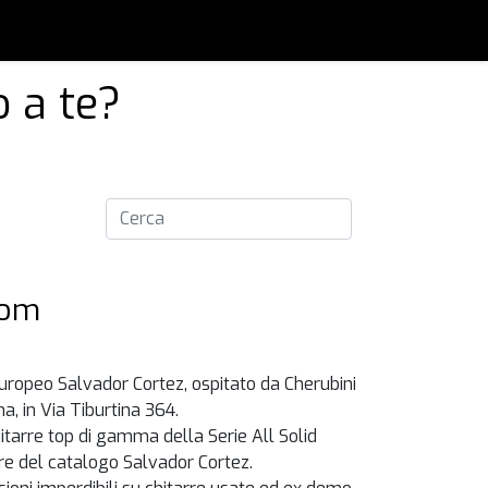
o a te?
oom
uropeo Salvador Cortez, ospitato da Cherubini
a, in Via Tiburtina 364.
hitarre top di gamma della Serie All Solid
rre del catalogo Salvador Cortez.