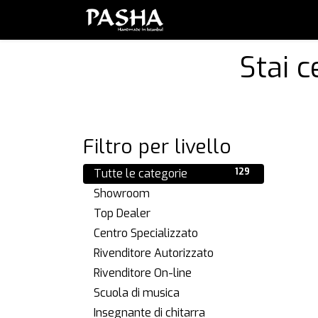
Brand
Serie
Set
Piatt
Stai c
Filtro per livello
Tutte le categorie
129
Showroom
1
Top Dealer
3
Centro Specializzato
23
Rivenditore Autorizzato
96
Rivenditore On-line
2
Scuola di musica
1
Insegnante di chitarra
3